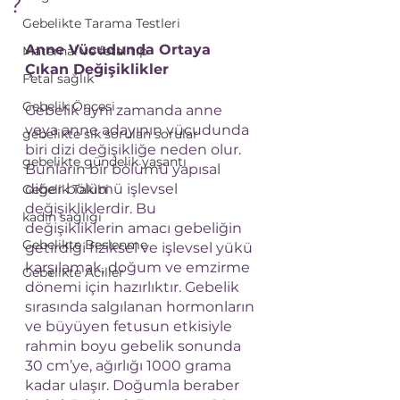
?
Gebelikte Tarama Testleri
Anne Vücudunda Ortaya 
Maternal ve fetal tıp
Çıkan Değişiklikler
Fetal sağlık
Gebelik Öncesi
Gebelik aynı zamanda anne 
veya anne adayının vücudunda 
gebelikte sık sorulan sorular
biri dizi değişikliğe neden olur. 
gebelikte gündelik yaşantı
Bunların bir bölümü yapısal 
diğer bölümü işlevsel 
Gebelik Takibi
değişikliklerdir. Bu 
kadın sağlığı
değişikliklerin amacı gebeliğin 
Gebelikte Beslenme
getirdiği fiziksel ve işlevsel yükü 
karşılamak, doğum ve emzirme 
Gebelikte Aciller
dönemi için hazırlıktır. Gebelik 
sırasında salgılanan hormonların 
ve büyüyen fetusun etkisiyle 
rahmin boyu gebelik sonunda 
30 cm’ye, ağırlığı 1000 grama 
kadar ulaşır. Doğumla beraber 