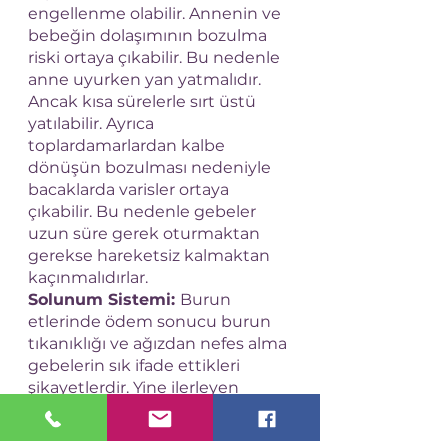
engellenme olabilir. Annenin ve 
bebeğin dolaşımının bozulma 
riski ortaya çıkabilir. Bu nedenle 
anne uyurken yan yatmalıdır.  
Ancak kısa sürelerle sırt üstü 
yatılabilir. Ayrıca 
toplardamarlardan kalbe 
dönüşün bozulması nedeniyle 
bacaklarda varisler ortaya 
çıkabilir. Bu nedenle gebeler 
uzun süre gerek oturmaktan 
gerekse hareketsiz kalmaktan 
kaçınmalıdırlar.
Solunum Sistemi: 
Burun 
etlerinde ödem sonucu burun 
tıkanıklığı ve ağızdan nefes alma 
gebelerin sık ifade ettikleri 
şikayetlerdir. Yine ilerleyen 
gebelikle hava açlığı hissi ile 
karşılaşılabilir. Bu iki şikayette 