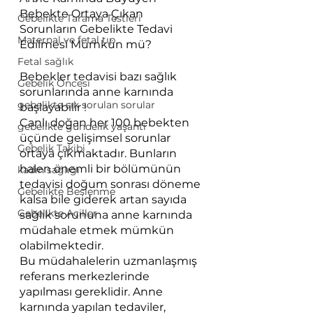
Bebekte Ortaya Çıkan 
Gebelikte Tarama Testleri
Sorunların Gebelikte Tedavi 
Maternal ve fetal tıp
Edilmesi Mümkün mü?
Fetal sağlık
Bebekler tedavisi bazı sağlık 
Gebelik Öncesi
sorunlarında anne karnında 
gebelikte sık sorulan sorular
başlayabilir !
Canlı doğan her 100 bebekten 
gebelikte gündelik yaşantı
üçünde gelişimsel sorunlar 
Gebelik Takibi
ortaya çıkmaktadır. Bunların 
halen önemli bir bölümünün 
kadın sağlığı
tedavisi doğum sonrası döneme 
Gebelikte Beslenme
kalsa bile giderek artan sayıda 
Gebelikte Aciller
sağlık sorununa anne karnında 
müdahale etmek mümkün 
olabilmektedir. 
Bu müdahalelerin uzmanlaşmış 
referans merkezlerinde 
yapılması gereklidir. Anne 
karnında yapılan tedaviler, 