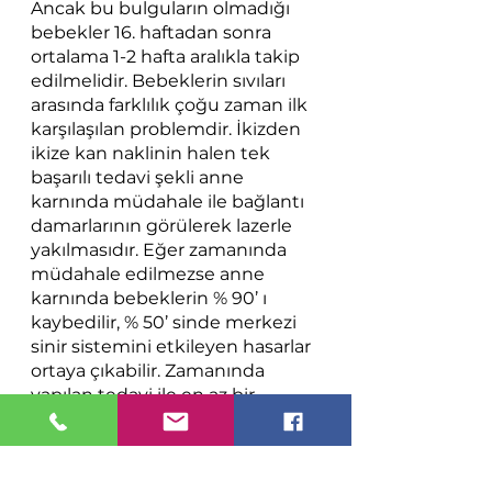
Ancak bu bulguların olmadığı 
bebekler 16. haftadan sonra 
ortalama 1-2 hafta aralıkla takip 
edilmelidir. Bebeklerin sıvıları 
arasında farklılık çoğu zaman ilk 
karşılaşılan problemdir. İkizden 
ikize kan naklinin halen tek 
başarılı tedavi şekli anne 
karnında müdahale ile bağlantı 
damarlarının görülerek lazerle 
yakılmasıdır. Eğer zamanında 
müdahale edilmezse anne 
karnında bebeklerin % 90’ ı 
kaybedilir, % 50’ sinde merkezi 
sinir sistemini etkileyen hasarlar 
ortaya çıkabilir. Zamanında 
yapılan tedavi ile en az bir 
bebeğin % 70-80 arasında 
değişen yaşama şansı varken, 
her 2 bebek için bu oran % 
50’nin üzerindedir. Zamanında 