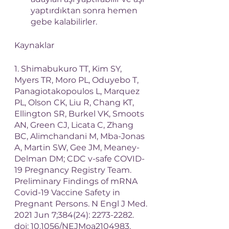
yaptırdıktan sonra hemen 
gebe kalabilirler. 
Kaynaklar
1. Shimabukuro TT, Kim SY, 
Myers TR, Moro PL, Oduyebo T, 
Panagiotakopoulos L, Marquez 
PL, Olson CK, Liu R, Chang KT, 
Ellington SR, Burkel VK, Smoots 
AN, Green CJ, Licata C, Zhang 
BC, Alimchandani M, Mba-Jonas 
A, Martin SW, Gee JM, Meaney-
Delman DM; CDC v-safe COVID-
19 Pregnancy Registry Team. 
Preliminary Findings of mRNA 
Covid-19 Vaccine Safety in 
Pregnant Persons. N Engl J Med. 
2021 Jun 7;384(24): 2273-2282. 
doi: 10.1056/NEJMoa2104983. 