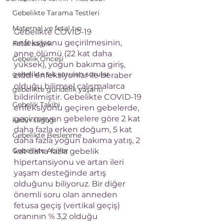
Gebelikte Tarama Testleri
Maternal ve fetal tıp
Gebelikte COVID-19 
enfeksiyonu geçirilmesinin, 
Fetal sağlık
anne ölümü (22 kat daha 
Gebelik Öncesi
yüksek), yoğun bakıma giriş, 
gebelikte sık sorulan sorular
ciddi enfeksiyonlar ile beraber 
olduğu bilimsel çalışmalarca 
gebelikte gündelik yaşantı
bildirilmiştir. Gebelikte COVID-19 
Gebelik Takibi
enfeksiyonu geçiren gebelerde, 
geçirmeyen gebelere göre 2 kat 
kadın sağlığı
daha fazla erken doğum, 5 kat 
Gebelikte Beslenme
daha fazla yoğun bakıma yatış, 2 
Gebelikte Aciller
kat daha fazla gebelik 
hipertansiyonu ve artan ileri 
yaşam desteğinde artış 
olduğunu biliyoruz. Bir diğer 
önemli soru olan anneden 
fetusa geçiş (vertikal geçiş) 
oranının % 3,2 olduğu 