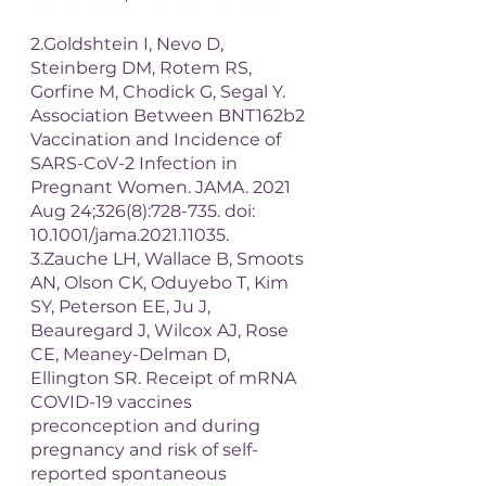
2.Goldshtein I, Nevo D, 
Steinberg DM, Rotem RS, 
Gorfine M, Chodick G, Segal Y. 
Association Between BNT162b2 
Vaccination and Incidence of 
SARS-CoV-2 Infection in 
Pregnant Women. JAMA. 2021 
Aug 24;326(8):728-735. doi: 
10.1001/jama.2021.11035. 
3.Zauche LH, Wallace B, Smoots 
AN, Olson CK, Oduyebo T, Kim 
SY, Peterson EE, Ju J, 
Beauregard J, Wilcox AJ, Rose 
CE, Meaney-Delman D, 
Ellington SR. Receipt of mRNA 
COVID-19 vaccines 
preconception and during 
pregnancy and risk of self-
reported spontaneous 