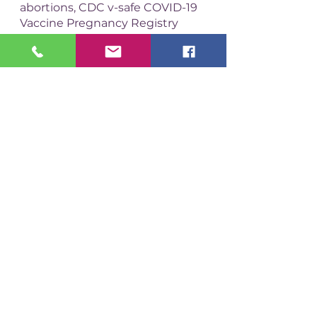
abortions, CDC v-safe COVID-19 
Vaccine Pregnancy Registry 
2020-21. Res Sq [Preprint]. 2021 
Aug 9:rs.3.rs-798175. doi: 
10.21203/rs.3.rs-798175/v1.
4.Bookstein Peretz S, Regev N, 
Novick L, Nachshol M, Goffer E, 
Ben-David A, Asraf K, Doolman 
R, Gal Levin E, Regev Yochay G, 
Yinon Y. Short-term outcome of 
pregnant women vaccinated 
with BNT162b2 mRNA COVID-19 
vaccine. Ultrasound Obstet 
Gynecol. 2021 Sep;58(3):450-456. 
doi: 10.1002/uog.23729.
5.
https://www.cdc.gov/coronaviru
s/2019-
ncov/vaccines/recommendation
s/pregnancy.html