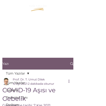
"İçinizde Büyüyen Yaşama
Bir Pencere Açın"
"Open a window to the life
that grows inside you"
Yazı
Tüm Yazılar
Prof. Dr. T. Umut Dilek
Tüm Yazılar
15 Eyl 2021
2 dakikada okunur
COVID-19 Aşısı ve
Gebelik
Gebelik
Prenatal Tanı
Doğum
Güncelleme tarihi:
7 Kas 2021