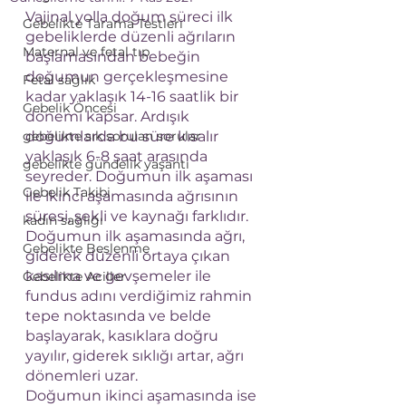
Vajinal yolla doğum süreci ilk 
Gebelikte Tarama Testleri
gebeliklerde düzenli ağrıların 
Maternal ve fetal tıp
başlamasından bebeğin 
doğumun gerçekleşmesine 
Fetal sağlık
kadar yaklaşık 14-16 saatlik bir 
Gebelik Öncesi
dönemi kapsar. Ardışık 
gebelikte sık sorulan sorular
doğumlarda bu süre kısalır 
yaklaşık 6-8 saat arasında 
gebelikte gündelik yaşantı
seyreder. Doğumun ilk aşaması 
Gebelik Takibi
ile ikinci aşamasında ağrısının 
süresi, şekli ve kaynağı farklıdır.
kadın sağlığı
Doğumun ilk aşamasında ağrı, 
Gebelikte Beslenme
giderek düzenli ortaya çıkan 
kasılma ve gevşemeler ile 
Gebelikte Aciller
fundus adını verdiğimiz rahmin 
tepe noktasında ve belde 
başlayarak, kasıklara doğru 
yayılır, giderek sıklığı artar, ağrı 
dönemleri uzar.
Doğumun ikinci aşamasında ise 