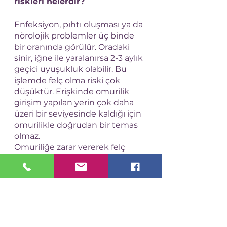
riskleri nelerdir?
Enfeksiyon, pıhtı oluşması ya da 
nörolojik problemler üç binde 
bir oranında görülür. Oradaki 
sinir, iğne ile yaralanırsa 2-3 aylık 
geçici uyuşukluk olabilir. Bu 
işlemde felç olma riski çok 
düşüktür. Erişkinde omurilik 
girişim yapılan yerin çok daha 
üzeri bir seviyesinde kaldığı için 
omurilikle doğrudan bir temas 
olmaz. 
Omuriliğe zarar vererek felç 
olma riski bu seviyeden 
yukarıda yapılan girişimlerde 
bulunur. Riskler genellikle altta 
yatan nörolojik problemleri olan, 
omurga sorunları olan, kan 
sulandırıcı ilaçlar kullanan 
gebelerde daha fazla karşımıza 