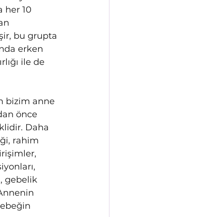
 her 10 
an 
şir, bu grupta 
nda erken 
ığı ile de 
n bizim anne 
dan önce 
lidir. Daha 
ği, rahim 
rişimler, 
yonları, 
, gebelik 
 Annenin 
bebeğin 