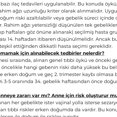
bazı ilaç tedavileri uygulanabilir. Bu konuda öyk
ahim ağzı uzunluğu kriter olarak alınmalıdır. Uyg
ğum riski azaltılabilir veya gebelik süreci içinde c
ir. Rahim ağzı yetersizliği düşünülen tek gebelikle
ıp haftaları göz önüne alınarak) seçilmiş hasta g
ası 14. haftadan itibaren düşünülmelidir. Ancak b
eşkil ettiğinden dikkatli hasta seçimi gereklidir.
mak için alınabilecek tedbirler nelerdir?
esi sırasında, alınan genel tıbbi öykü ve önceki ge
ncelikle hangi gebenin riski daha yüksek bu beli
 erken doğum ve geç 2. trimester kaybı olmasa bil
 3-5 oranında 34. gebelik haftasından önce do
neye zararı var mı? Anne için risk oluşturur m
an her gebelikte ister vajinal yolla isterse sezarye
lan tıbbi riskler erken doğumda da vardır. Bu kon
şen ile doğum ile riskler aynıdır.