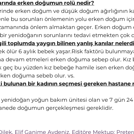
arında erken doğumun rolü nedir?
inde erken doğum ve düşük doğum ağırlığının kat
nle bu sorunları önlemenin yolu erken doğum için
ip zamanında önlem almaktan geçer. Erken doğum 
ir yenidoğanın sorunlarını tedavi etmekten çok d
li toplumda yaygın bilinen yanlış kanılar nelerd
k ölür 6 aylık bebek yaşar.Risk faktörü bulunmay
a devam etmeleri erken doğuma sebep olur. Kız 
 geç bu yüzden kız bebeğe hamile isen erken doğ
 erken doğuma sebeb olur. vs.
 bulunan bir kadının seçmesi gereken hastane n
 yenidoğan yoğun bakım ünitesi olan ve 7 gün 24 
astanede doğumun gerçekleşmesi gereklidir.
Dilek, Elif Ganime Aydeniz. Editöre Mektup: Pre