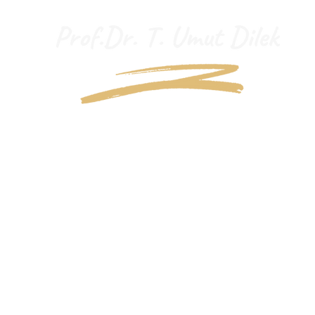
"İçi
"Ope
Blog
İletişim /Contact
Hakkımda/About Me