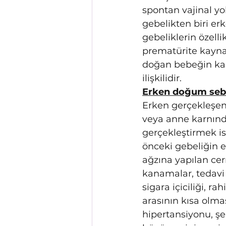
spontan vajinal yo
gebelikten biri e
gebeliklerin özelli
prematürite kayn
doğan bebeğin karş
ilişkilidir.
Erken doğum sebep
Erken gerçekleşen
veya anne karnınd
gerçekleştirmek is
önceki gebeliğin e
ağzına yapılan cerr
kanamalar, tedavi 
sigara içiciliği, r
arasının kısa olmas
hipertansiyonu, şe