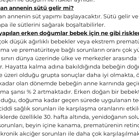
n annenin sütü gelir mi?
 annenin süt yapımı başlayacaktır. Sütü gelir v
a ile sütlerini sağarak boşaltabilirler.
yapılan erken doğumlar bebek için ne gibi riskl
n çok düşük ağırlıklı bebekler veya ekstrem prema
ma ve prematüriteye bağlı sorunların oranı çok yü
sınırı dünya üzerinde ülke ve merkezler arasında fa
r. Hayatta kalma adına bakıldığında bebeğin do
e üzeri olduğu grupta sonuçlar daha iyi olmakta, öz
 kadar olan dönemde bebeğin anne karnında geçir
lma şansı % 2 artmaktadır. Erken doğan bir bebek
duğu, doğuma kadar geçen sürede uygulanan ted
ddi sağlık sorunları ile karşılaşma oranlarını etki
lerde özellikle 30. hafta altında, yenidoğanın so
k sorunları, beyin içine kanama, prematürenin retino
kronik akciğer sorunları ile daha çok karşılaşılmak