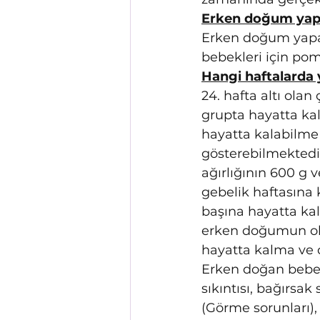
Erken doğum yapa
Erken doğum yapan
bebekleri için pomp
Hangi haftalarda 
24. hafta altı ola
grupta hayatta kal
hayatta kalabilme 
gösterebilmektedi
ağırlığının 600 g v
gebelik haftasına
başına hayatta ka
erken doğumun ol
hayatta kalma ve ci
Erken doğan bebek
sıkıntısı, bağırsa
(Görme sorunları), 