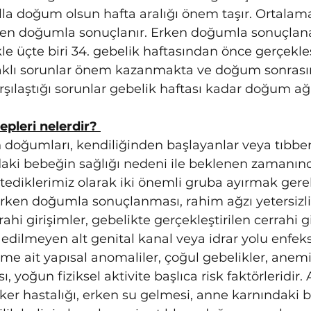
lla doğum olsun hafta aralığı önem taşır. Ortalama
rken doğumla sonuçlanır. Erken doğumla sonuçlan
kle üçte biri 34. gebelik haftasından önce gerçekle
aklı sorunlar önem kazanmakta ve doğum sonrası
ılaştığı sorunlar gebelik haftası kadar doğum ağırl
leri nelerdir? 
 doğumları, kendiliğinden başlayanlar veya tıbbe
aki bebeğin sağlığı nedeni ile beklenen zamanın
tediklerimiz olarak iki önemli gruba ayırmak gerek
rken doğumla sonuçlanması, rahim ağzı yetersizli
ahi girişimler, gebelikte gerçekleştirilen cerrahi gi
edilmeyen alt genital kanal veya idrar yolu enfeksi
ahime ait yapısal anomaliler, çoğul gebelikler, anemi
ı, yoğun fiziksel aktivite başlıca risk faktörleridir.
ker hastalığı, erken su gelmesi, anne karnındaki 