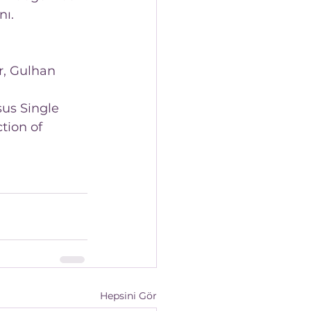
ı. 
r, Gulhan 
us Single 
tion of 
Hepsini Gör