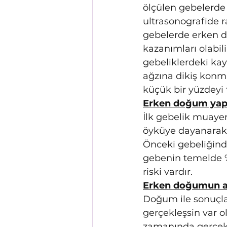
ölçülen gebelerde 
ultrasonografide r
gebelerde erken do
kazanımları olabil
gebeliklerdeki kay
ağzına dikiş konm
küçük bir yüzdeyi t
Erken doğum yapma
İlk gebelik muayen
öyküye dayanarak ö
Önceki gebeliğinde
gebenin temelde %
riski vardır.
Erken doğumun an
Doğum ile sonuçlan
gerçekleşsin var o
zamanında gerçekle