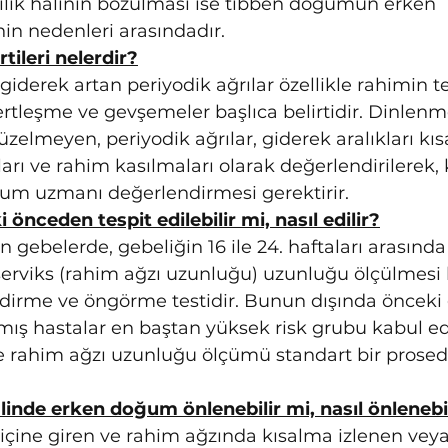
ilik halinin bozulması ise tıbben doğumun erken 
nin nedenleri arasındadır.
ileri nelerdir?
giderek artan periyodik ağrılar özellikle rahimin t
rtleşme ve gevşemeler başlıca belirtidir. Dinlenm
zelmeyen, periyodik ağrılar, giderek aralıkları kısa
rı ve rahim kasılmaları olarak değerlendirilerek, 
ğum uzmanı değerlendirmesi gerektirir.
önceden tespit edilebilir mi, nasıl edilir?
n gebelerde, gebeliğin 16 ile 24. haftaları arasında
 serviks (rahim ağzı uzunluğu) uzunluğu ölçülmesi 
irme ve öngörme testidir. Bunun dışında önceki 
ş hastalar en baştan yüksek risk grubu kabul edi
e rahim ağzı uzunluğu ölçümü standart bir prose
linde erken doğum önlenebilir mi, nasıl önlenebil
içine giren ve rahim ağzında kısalma izlenen veya