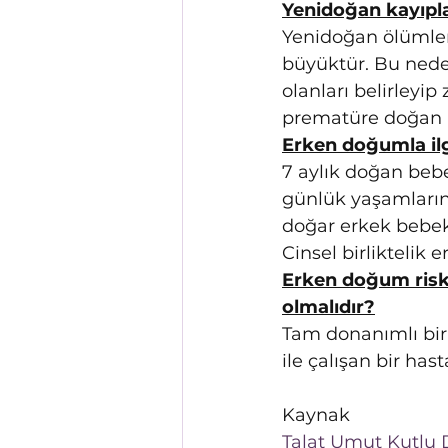
Yenidoğan kayıpl
Yenidoğan ölümler
büyüktür. Bu nede
olanları belirley
prematüre doğan b
Erken doğumla ilgi
7 aylık doğan bebe
günlük yaşamların
doğar erkek bebek
Cinsel birliktelik
Erken doğum riski
olmalıdır?
Tam donanımlı bir
ile çalışan bir h
Kaynak
Talat Umut Kutlu 