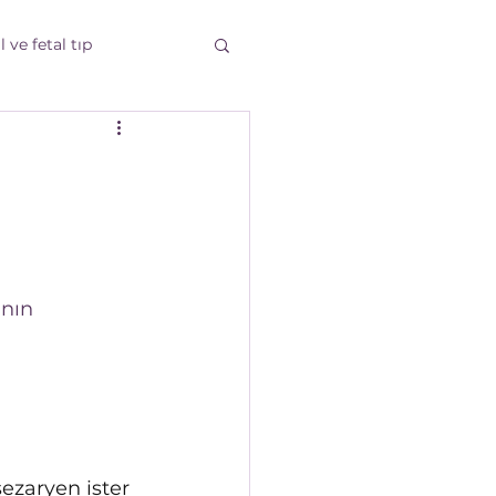
 ve fetal tıp
tı
Gebelik Takibi
nın 
ezaryen ister 