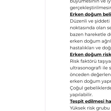
büyümesinin ve iy
gerçekleştirilmesi
Erken doğum belirt
Düzenli ve şiddeti 
noktasında olan se
bazen hareketle dü
erken doğum ağrıla
hastalıkları ve do
Erken doğum riski 
Risk faktörü taşıya
ultrasonografi ile
önceden değerlend
erken doğum yapmı
Çoğul gebeliklerd
yapılabilir.
Tespit edilmesi ha
Yüksek risk grubu 