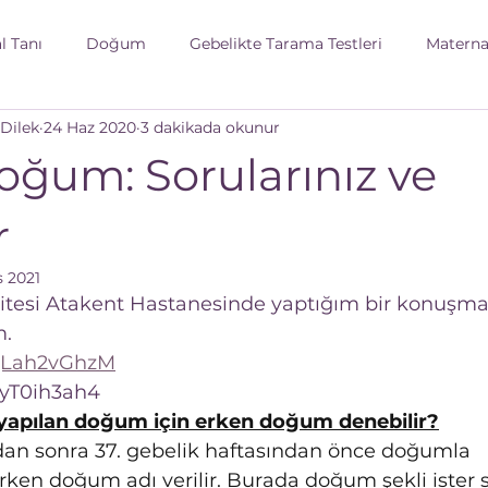
l Tanı
Doğum
Gebelikte Tarama Testleri
Maternal
 Dilek
24 Haz 2020
3 dakikada okunur
gebelikte sık sorulan sorular
gebelikte gündelik yaşan
oğum: Sorularınız ve
slenme
Gebelikte Aciller
r
s 2021
tesi Atakent Hastanesinde yaptığım bir konuşma
m.
iQLah2vGhzM
dyT0ih3ah4
 yapılan doğum için erken doğum denebilir?
adan sonra 37. gebelik haftasından önce doğumla 
en doğum adı verilir. Burada doğum şekli ister s