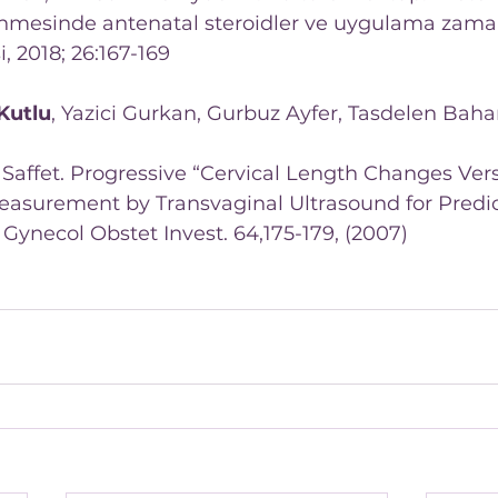
nmesinde antenatal steroidler ve uygulama zaman
i, 2018; 26:167-169
Kutlu
, Yazici Gurkan, Gurbuz Ayfer, Tasdelen Baha
 Saffet. Progressive “Cervical Length Changes Vers
easurement by Transvaginal Ultrasound for Predic
 Gynecol Obstet Invest. 64,175-179, (2007)