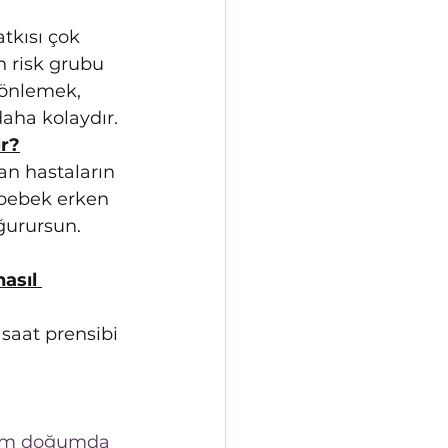
kısı çok 
 risk grubu 
önlemek, 
aha kolaydır.
ir?
an hastaların 
bebek erken 
urursun. 
asıl 
saat prensibi 
term doğumda 