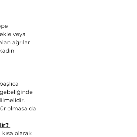
epe 
ekle veya 
lan ağrılar 
kadın 
 
başlıca 
gebeliğinde 
lmelidir. 
dür olmasa da 
ir? 
 kısa olarak 