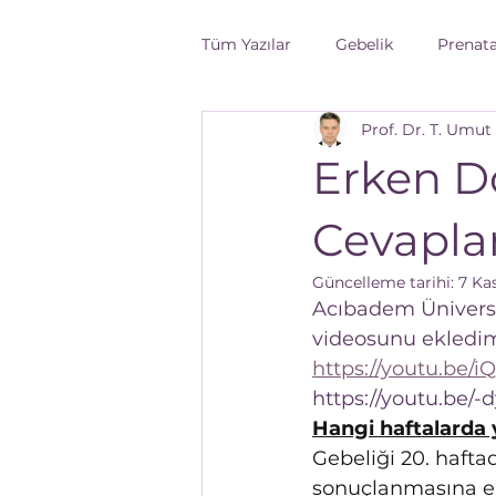
Tüm Yazılar
Gebelik
Prenata
Prof. Dr. T. Umut
Fetal sağlık
Gebelik Öncesi
Erken D
kadın sağlığı
Gebelikte Be
Cevapla
Güncelleme tarihi:
7 Ka
Acıbadem Üniversi
videosunu ekledi
https://youtu.be/
https://youtu.be/-
Hangi haftalarda
Gebeliği 20. haft
sonuçlanmasına erk