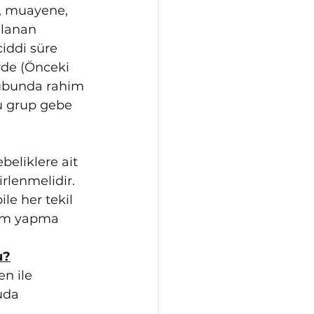
ü, muayene, 
ulanan 
iddi süre 
rde (Önceki 
rubunda rahim 
u grup gebe 
beliklere ait 
rlenmelidir. 
e her tekil 
ğum yapma 
u?
n ile 
uda 