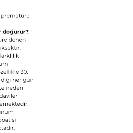
e prematüre 
er doğurur?
türe denen 
ksektir. 
rklılık 
ğum 
ellikle 30. 
diği her gün 
te neden 
aviler 
lemektedir. 
lunum 
patisi 
tadır. 