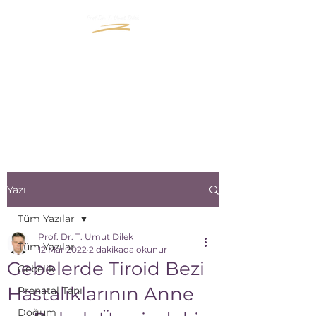
"İçinizde Büyüyen Yaşama
Bir Pencere Açın"
"Open a window to the life
that grows inside you"
Yazı
Tüm Yazılar
Prof. Dr. T. Umut Dilek
Tüm Yazılar
12 Mar 2022
2 dakikada okunur
Gebelerde Tiroid Bezi
Gebelik
Hastalıklarının Anne
Prenatal Tanı
Doğum