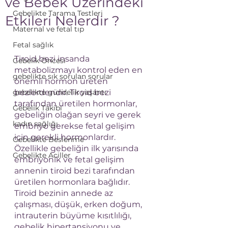
ve Bebek Üzerindeki
Gebelikte Tarama Testleri
Etkileri Nelerdir ?
Maternal ve fetal tıp
Fetal sağlık
Tiroid bezi insanda 
Gebelik Öncesi
metabolizmayı kontrol eden en 
gebelikte sık sorulan sorular
önemli hormon üreten 
gebelikte gündelik yaşantı
bezlerdendir. Tiroid bezi 
tarafından üretilen hormonlar, 
Gebelik Takibi
gebeliğin olağan seyri ve gerek  
kadın sağlığı
embriyo gerekse fetal gelişim 
için gerekli hormonlardır. 
Gebelikte Beslenme
Özellikle gebeliğin ilk yarısında 
Gebelikte Aciller
embriyonik ve fetal gelişim 
annenin tiroid bezi tarafından 
üretilen hormonlara bağlıdır. 
Tiroid bezinin annede az 
çalışması, düşük, erken doğum, 
intrauterin büyüme kısıtlılığı, 
gebelik hipertansiyonu ve 