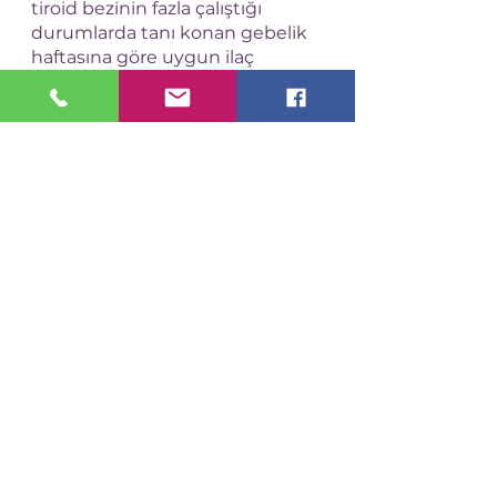
tiroid bezinin fazla çalıştığı 
durumlarda tanı konan gebelik 
haftasına göre uygun ilaç 
seçilebilir. Özellikle annede 
otoantikor varlığında bu 
antikorların plasentadan 
geçerek gelişmekte olan fetal 
tiroid dokusuna hasar vererek, 
fetal hipo veya hipertiroidiye 
sebep olabileceği akılda 
tutulmalıdır. Böyle bir durumda 
gebelik takibinin fetal sağlık ve 
iyilik halini de göz önüne alarak 
bir perinatolog ile beraber 
yürütülmesi doğrudur.
Kaynaklar
Gebelikte Tiroid Hastalıklarının 