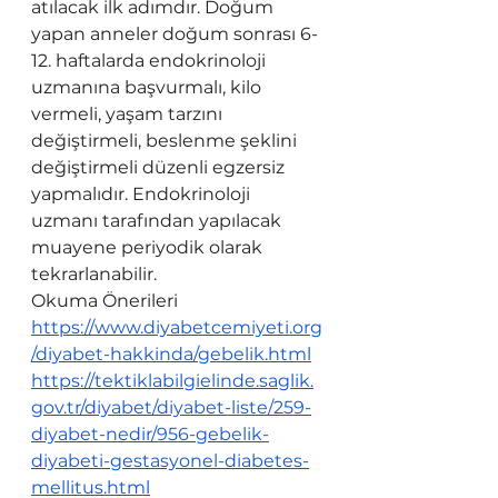
atılacak ilk adımdır. Doğum 
yapan anneler doğum sonrası 6-
12. haftalarda endokrinoloji 
uzmanına başvurmalı, kilo 
vermeli, yaşam tarzını 
değiştirmeli, beslenme şeklini 
değiştirmeli düzenli egzersiz 
yapmalıdır. Endokrinoloji 
uzmanı tarafından yapılacak 
muayene periyodik olarak 
tekrarlanabilir.  
Okuma Önerileri
https://www.diyabetcemiyeti.org
/diyabet-hakkinda/gebelik.html
https://tektiklabilgielinde.saglik.
gov.tr/diyabet/diyabet-liste/259-
diyabet-nedir/956-gebelik-
diyabeti-gestasyonel-diabetes-
mellitus.html