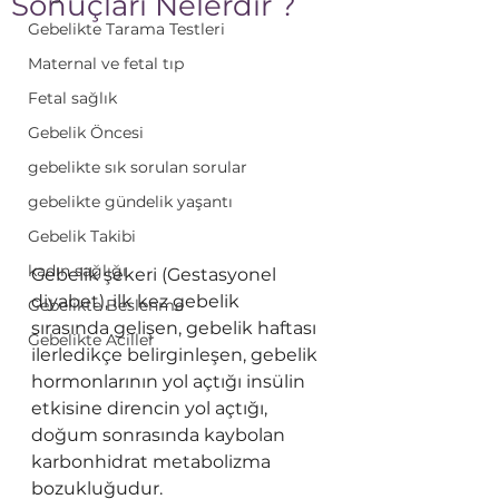
Sonuçları Nelerdir ?
Gebelikte Tarama Testleri
Maternal ve fetal tıp
Fetal sağlık
Gebelik Öncesi
gebelikte sık sorulan sorular
gebelikte gündelik yaşantı
Gebelik Takibi
kadın sağlığı
Gebelik şekeri (Gestasyonel 
diyabet), ilk kez gebelik 
Gebelikte Beslenme
sırasında gelişen, gebelik haftası 
Gebelikte Aciller
ilerledikçe belirginleşen, gebelik 
hormonlarının yol açtığı insülin 
etkisine direncin yol açtığı, 
doğum sonrasında kaybolan 
karbonhidrat metabolizma 
bozukluğudur.