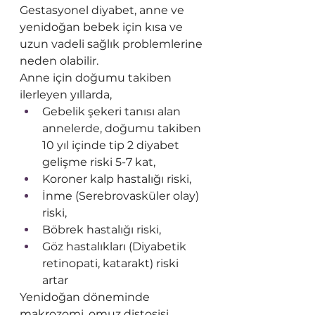
Gestasyonel diyabet, anne ve 
yenidoğan bebek için kısa ve 
uzun vadeli sağlık problemlerine 
neden olabilir. 
Anne için doğumu takiben 
ilerleyen yıllarda, 
Gebelik şekeri tanısı alan 
annelerde, doğumu takiben 
10 yıl içinde tip 2 diyabet 
gelişme riski 5-7 kat,
Koroner kalp hastalığı riski,
İnme (Serebrovasküler olay) 
riski, 
Böbrek hastalığı riski,
Göz hastalıkları (Diyabetik 
retinopati, katarakt) riski 
artar
Yenidoğan döneminde 
makrozomi, omuz distosisi 