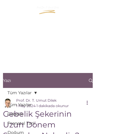
"İçinizde Büyüyen Yaşama
Bir Pencere Açın"
"Open a window to the life
that grows inside you"
Yazı
Tüm Yazılar
Prof. Dr. T. Umut Dilek
Tüm Yazılar
1 May 2024
1 dakikada okunur
Gebelik Şekerinin
Gebelik
Uzun Dönem
Prenatal Tanı
Doğum