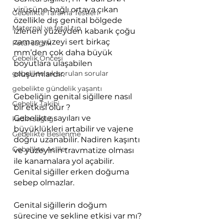
virüsüne bağlı ortaya çıkan 
Gebelikte Tarama Testleri
özellikle dış genital bölgede 
Maternal ve fetal tıp
izlenen yüzeyden kabarık çoğu 
zaman yüzeyi sert birkaç 
Fetal sağlık
mm’den çok daha büyük 
Gebelik Öncesi
boyutlara ulaşabilen 
gebelikte sık sorulan sorular
oluşumlardır.
gebelikte gündelik yaşantı
Gebeliğin genital siğillere nasıl 
Gebelik Takibi
bir etkisi olur ?
Gebelikte sayıları ve 
kadın sağlığı
büyüklükleri artabilir ve vajene 
Gebelikte Beslenme
doğru uzanabilir. Nadiren kaşıntı 
Gebelikte Aciller
ve yüzeyinin travmatize olması 
ile kanamalara yol açabilir. 
Genital siğiller erken doğuma 
sebep olmazlar.
Genital siğillerin doğum 
sürecine ve şekline etkisi var mı?