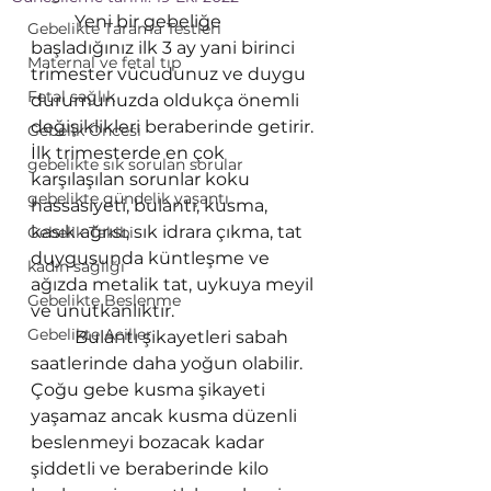
Yeni bir gebeliğe 
Gebelikte Tarama Testleri
başladığınız ilk 3 ay yani birinci 
Maternal ve fetal tıp
trimester vücudunuz ve duygu 
Fetal sağlık
durumunuzda oldukça önemli 
değişiklikleri beraberinde getirir. 
Gebelik Öncesi
İlk trimesterde en çok 
gebelikte sık sorulan sorular
karşılaşılan sorunlar koku 
gebelikte gündelik yaşantı
hassasiyeti, bulantı, kusma, 
kasık ağrısı, sık idrara çıkma, tat 
Gebelik Takibi
duygusunda küntleşme ve 
kadın sağlığı
ağızda metalik tat, uykuya meyil 
Gebelikte Beslenme
ve unutkanlıktır. 
Gebelikte Aciller
Bulantı şikayetleri sabah 
saatlerinde daha yoğun olabilir. 
Çoğu gebe kusma şikayeti 
yaşamaz ancak kusma düzenli 
beslenmeyi bozacak kadar 
şiddetli ve beraberinde kilo 