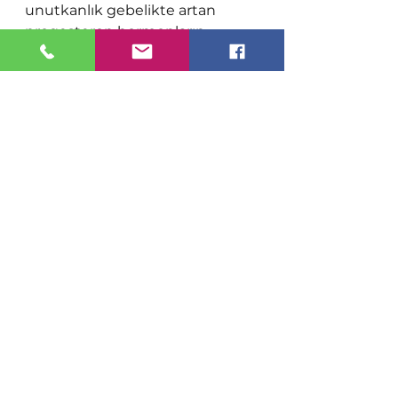
unutkanlık gebelikte artan 
progesteron hormonların 
sonucunda ortaya çıkan 
sorunlardır. 
Gebeliğin tüm 
dönemlerinde olduğu gibi 
vajinal kanama, sınırlı giderek 
şiddeti artan karın ve kasık 
ağrısı, fışkırır tarzda kusmalar, 
idrar yaparken yanma bu 
dönemde de doktora 
başvurmayı gerektiren 
problemlerdendir.
Gebelik