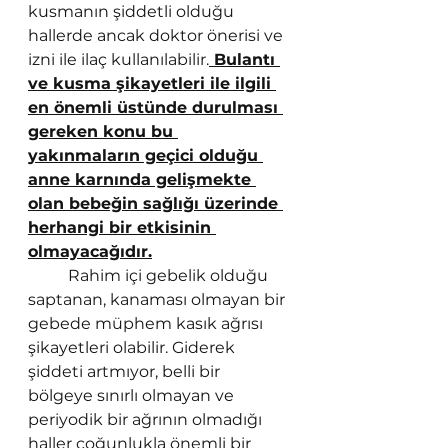
kusmanın şiddetli olduğu 
hallerde ancak doktor önerisi ve 
izni ile ilaç kullanılabilir.
 Bulantı 
ve kusma şikayetleri ile ilgili 
en önemli üstünde durulması 
gereken konu bu 
yakınmaların geçici olduğu 
anne karnında gelişmekte 
olan bebeğin sağlığı üzerinde 
herhangi bir etkisinin 
olmayacağıdır.
Rahim içi gebelik olduğu 
saptanan, kanaması olmayan bir 
gebede müphem kasık ağrısı 
şikayetleri olabilir. Giderek 
şiddeti artmıyor, belli bir 
bölgeye sınırlı olmayan ve 
periyodik bir ağrının olmadığı 
haller çoğunlukla önemli bir 