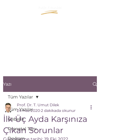
"İçinizde Büyüyen Yaşama
Bir Pencere Açın"
"Open a window to the life
that grows inside you"
Yazı
Tüm Yazılar
Prof. Dr. T. Umut Dilek
Tüm Yazılar
24 Haz 2020
2 dakikada okunur
İlk Üç Ayda Karşınıza
Gebelik
Çıkan Sorunlar
Prenatal Tanı
Doğum
Güncelleme tarihi:
19 Eki 2022