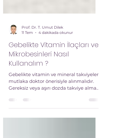
Prof. Dr. T. Umut Dilek
11 Tem
4 dakikada okunur
Gebelikte Vitamin İlaçları ve
Mikrobesinleri Nasıl
Kullanalım ?
Gebelikte vitamin ve mineral takviyeleri
mutlaka doktor önerisiyle alınmalıdır.
Gereksiz veya aşırı dozda takviye almak
toksisiteye yol açabilir. Gebelere özel
multivitaminler, genellikle folik asit,
demir, kalsiyum ve diğer gerekli
vitaminleri dengeli bir şekilde içerir.
Ancak, ek ihtiyaçlar için ayrı takviyeler