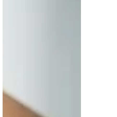
gerekebilir. Takviyeler, dengeli bir
diyetin yerini tutmaz. Vitamin ve
minerallerin doğal kaynaklardan
alınması her zaman öncelikli olmalıdır.