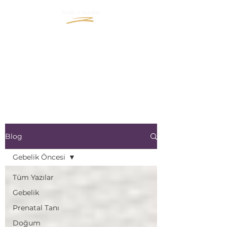
"İçinizde Büyüyen Yaşama
Bir Pencere Açın"
"Open a window to the life
that grows inside you"
Blog
Gebelik Öncesi
Tüm Yazılar
Gebelik
Prenatal Tanı
Doğum