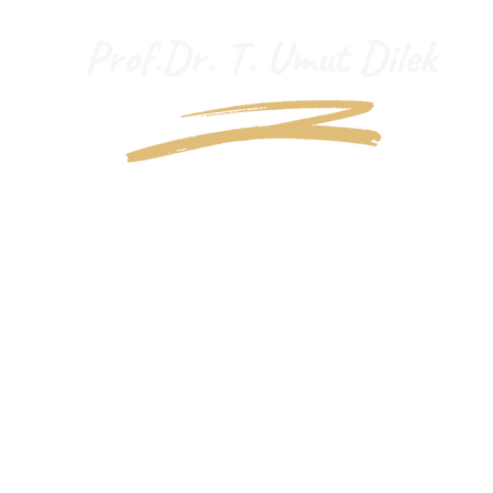
"İçi
"Ope
Blog
İletişim /Contact
Hakkımda/About Me