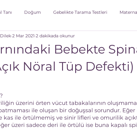
l Tanı
Doğum
Gebelikte Tarama Testleri
Maternal
 Dilek
2 Mar 2021
2 dakikada okunur
gebelikte sık sorulan sorular
gebelikte gündelik yaşan
rnındaki Bebekte Spin
slenme
Gebelikte Aciller
Açık Nöral Tüp Defekti)
?
iliğin üzerini örten vücut tabakalarının oluşmaması
patmaması ile oluşan bir doğuşsal sorundur. Eğer 
ve kas ile örtülmemiş ve sinir lifleri ve omurilik açı
eğer üzeri sadece deri ile örtülü ise buna kapalı spi