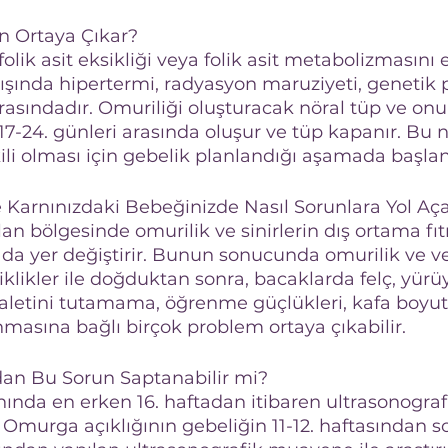
n Ortaya Çıkar?
olik asit eksikliği veya folik asit metabolizmasını 
dışında hipertermi, radyasyon maruziyeti, genetik 
rasındadır. Omuriliği oluşturacak nöral tüp ve onu
17-24. günleri arasında oluşur ve tüp kapanır. Bu n
kili olması için gebelik planlandığı aşamada başlan
e Karnınızdaki Bebeğinizde Nasıl Sorunlara Yol Aç
n bölgesinde omurilik ve sinirlerin dış ortama fıt
 da yer değiştirir. Bunun sonucunda omurilik ve v
iklikler ile doğduktan sonra, bacaklarda felç, yü
aletini tutamama, öğrenme güçlükleri, kafa boyut
nmasına bağlı birçok problem ortaya çıkabilir.
 Bu Sorun Saptanabilir mi?
da en erken 16. haftadan itibaren ultrasonografi 
. Omurga açıklığının gebeliğin 11-12. haftasından s