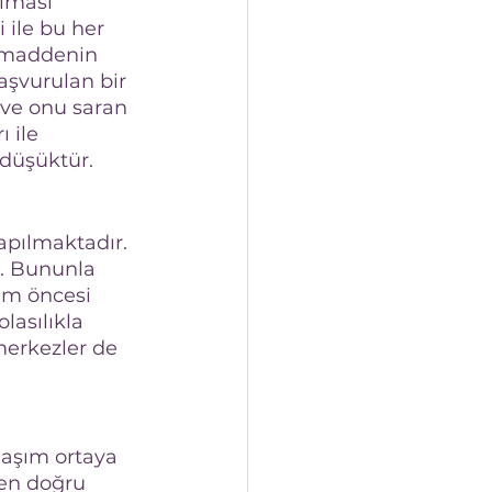
lması 
ile bu her 
 maddenin 
aşvurulan bir 
k ve onu saran 
 ile 
 düşüktür.
apılmaktadır. 
r. Bununla 
um öncesi 
asılıkla 
erkezler de 
laşım ortaya 
 en doğru 