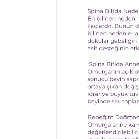
Spina Bifida Nede
En bilinen nedeni f
ilaçlardır. Bunun 
bilinen nedenler a
dokular gebeliğin 
asit desteğinin et
 Spina Bifida Ann
Omurganın açık ola
sonucu beyin sapı
ortaya çıkan değiş
idrar ve büyük tuv
beyinde sıvı topla
Bebeğim Doğmadan
Omurga anne karnın
değerlendirilebilir