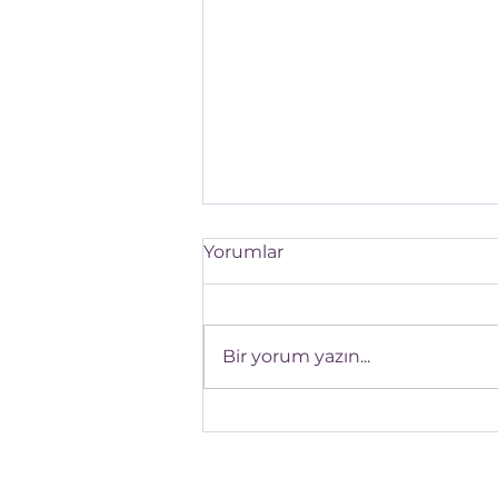
Yorumlar
Bir yorum yazın...
Gebelikte Vitamin İlaçları
ve Mikrobesinleri Nasıl
Kullanalım ?