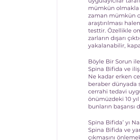
uygulayıcılar tara
mümkün olmakla be
zaman mümkün olma
araştırılması hale
testtir. Özellikle 
zarların dışarı çı
yakalanabilir, kap
Böyle Bir Sorun il
Spina Bifida ve il
Ne kadar erken cer
beraber dünyada s
cerrahi tedavi uyg
önümüzdeki 10 yıl
bunların başarısı d
Spina Bifida’ yı Na
Spina Bifida ve ya
çıkmasını önlemek 