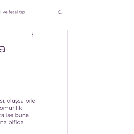
 ve fetal tıp
tı
Gebelik Takibi
a
, oluşsa bile 
omurilik 
kta ise buna 
na bifida 