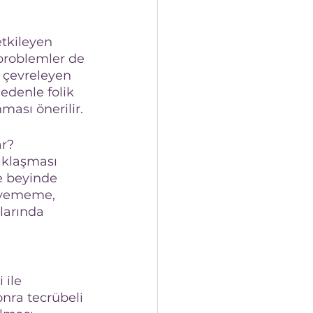
etkileyen 
problemler de 
 çevreleyen 
edenle folik 
ması önerilir.
ar?
ıklaşması 
e beyinde 
rüyememe, 
larında 
ile 
onra tecrübeli 