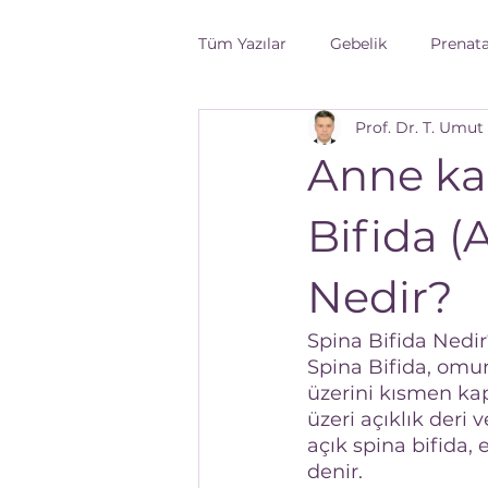
Tüm Yazılar
Gebelik
Prenata
Prof. Dr. T. Umut
Fetal sağlık
Gebelik Öncesi
Anne ka
kadın sağlığı
Gebelikte Be
Bifida (
Nedir?
Spina Bifida Nedir
Spina Bifida, omur
üzerini kısmen ka
üzeri açıklık deri 
açık spina bifida, 
denir.