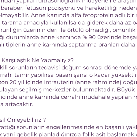
fından yapılan ultrasonografik muayene ile araştırı
raber, fetusun pozisyonu ve hareketliliği nedeni 
yabilir. Anne kanında alfa fetoprotein adlı bir
n tarama amacıyla kullanılsa da giderek daha az b
omuriliğin üzerinin deri ile örtülü olmadığı, omurili
ktığı durumlarda anne karnında % 90 üzerinde başarı
alı tiplerin anne karnında saptanma oranları daha
e Karşılaştık Ne Yapmalıyız?
işkili sorunların tedavisi doğum sonrası dönemde y
rahi tamir yapılırsa başarı şansı o kadar yüksekti
on 20 yıl içinde intrauterin (anne rahminde) doğ
ulayan seçilmiş merkezler bulunmaktadır. Büyük ol
 içinde anne karnında cerrahi müdahale yapılan m
a artacaktır.
sıl Önleyebiliriz ?
rattığı sorunların engellenmesinde en başarılı yak
yani gebelik planladığınızda folik asit başlamak