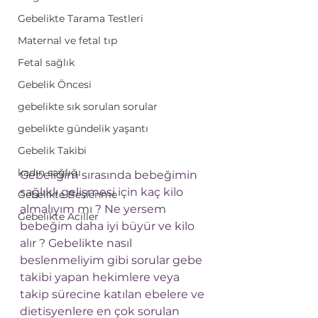
Gebelikte Tarama Testleri
Maternal ve fetal tıp
Fetal sağlık
Gebelik Öncesi
gebelikte sık sorulan sorular
gebelikte gündelik yaşantı
Gebelik Takibi
kadın sağlığı
Gebeliğim sırasında bebeğimin 
sağlıklı gelişmesi için kaç kilo 
Gebelikte Beslenme
almalıyım mı ? Ne yersem 
Gebelikte Aciller
bebeğim daha iyi büyür ve kilo 
alır ? Gebelikte nasıl 
beslenmeliyim gibi sorular gebe 
takibi yapan hekimlere veya 
takip sürecine katılan ebelere ve 
dietisyenlere en çok sorulan 