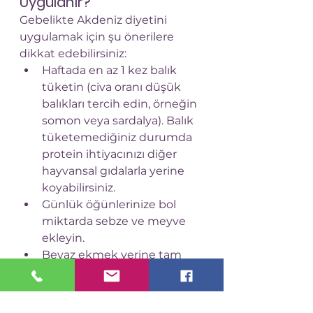
Uygulanır?
Gebelikte Akdeniz diyetini 
uygulamak için şu önerilere 
dikkat edebilirsiniz:
Haftada en az 1 kez balık 
tüketin (civa oranı düşük 
balıkları tercih edin, örneğin 
somon veya sardalya). Balık 
tüketemediğiniz durumda 
protein ihtiyacınızı diğer 
hayvansal gıdalarla yerine 
koyabilirsiniz.
Günlük öğünlerinize bol 
miktarda sebze ve meyve 
ekleyin.
Beyaz ekmek yerine tam 
tahıllı ekmek, pirinç yerine 
bulgur gibi alternatifleri 
tercih edin.