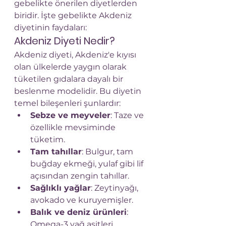
gebelikte önerilen diyetlerden 
biridir. İşte gebelikte Akdeniz 
diyetinin faydaları:
Akdeniz Diyeti Nedir?
Akdeniz diyeti, Akdeniz'e kıyısı 
olan ülkelerde yaygın olarak 
tüketilen gıdalara dayalı bir 
beslenme modelidir. Bu diyetin 
temel bileşenleri şunlardır:
Sebze ve meyveler
: Taze ve 
özellikle mevsiminde 
tüketim.
Tam tahıllar
: Bulgur, tam 
buğday ekmeği, yulaf gibi lif 
açısından zengin tahıllar.
Sağlıklı yağlar
: Zeytinyağı, 
avokado ve kuruyemişler.
Balık ve deniz ürünleri
: 
Omega-3 yağ asitleri 