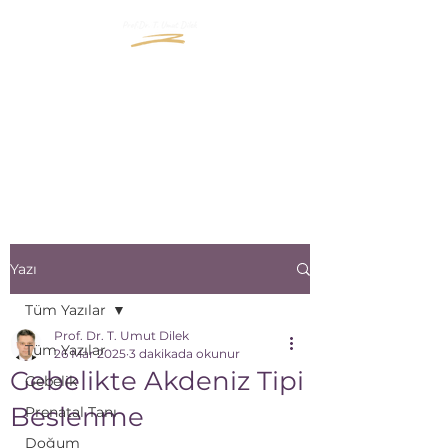
"İçinizde Büyüyen Yaşama
Bir Pencere Açın"
"Open a window to the life
that grows inside you"
Yazı
Tüm Yazılar
Prof. Dr. T. Umut Dilek
Tüm Yazılar
26 Mar 2025
3 dakikada okunur
Gebelikte Akdeniz Tipi
Gebelik
Beslenme
Prenatal Tanı
Doğum