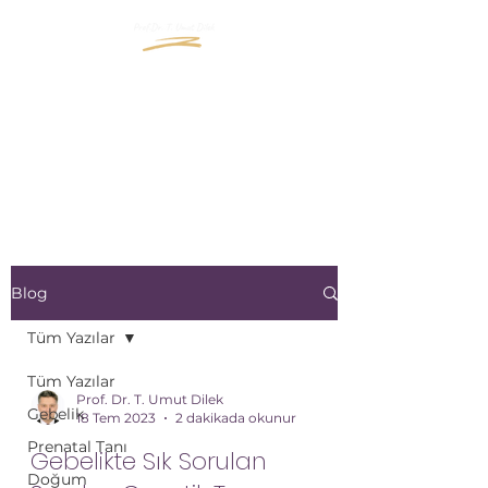
"İçinizde Büyüyen Yaşama
Bir Pencere Açın"
"Open a window to the life
that grows inside you"
Blog
Tüm Yazılar
Tüm Yazılar
Prof. Dr. T. Umut Dilek
Gebelik
18 Tem 2023
2 dakikada okunur
Prenatal Tanı
Gebelikte Sık Sorulan
Doğum