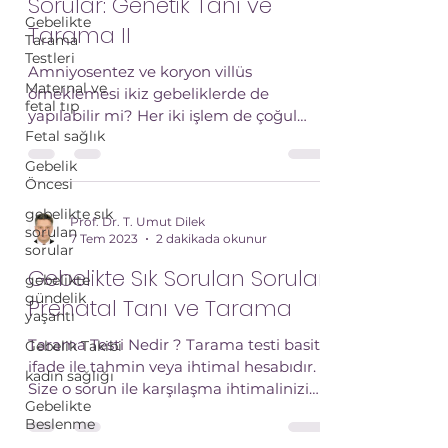
Sorular: Genetik Tanı ve
Gebelikte
Tarama II
Tarama
Testleri
Amniyosentez ve koryon villüs
Maternal ve
örneklemesi ikiz gebeliklerde de
fetal tıp
yapılabilir mi? Her iki işlem de çoğul
Fetal sağlık
gebeliklerde (ikiz gebelik, üçüz...
Gebelik
Öncesi
gebelikte sık
Prof. Dr. T. Umut Dilek
sorulan
7 Tem 2023
2 dakikada okunur
sorular
Gebelikte Sık Sorulan Sorular
gebelikte
gündelik
Prenatal Tanı ve Tarama
yaşantı
Tarama Testi Nedir ? Tarama testi basit
Gebelik Takibi
ifade ile tahmin veya ihtimal hesabıdır.
kadın sağlığı
Size o sorun ile karşılaşma ihtimalinizin
Gebelikte
ne olduğunu...
Beslenme