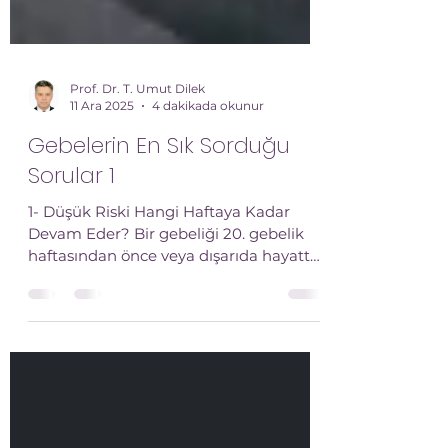
Prof. Dr. T. Umut Dilek
11 Ara 2025
4 dakikada okunur
Gebelerin En Sık Sorduğu
Sorular 1
1- Düşük Riski Hangi Haftaya Kadar
Devam Eder? Bir gebeliği 20. gebelik
haftasından önce veya dışarıda hayatta
kalma sınırından önce sonlanmasına
düşük diyoruz. Düşükleri kendi arasında
12 haftadan önce erken, ve 12-20. hafta
arasına geç olarak sınıflıyoruz. Gebelik
kesesi görüldükten sonra gebelik haftası
ilerledikçe düşük riski azalır. Örnek