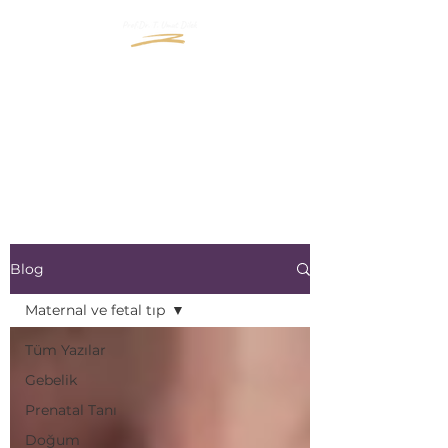
"İçinizde Büyüyen Yaşama
Bir Pencere Açın"
"Open a window to the life
that grows inside you"
Blog
Maternal ve fetal tıp
Tüm Yazılar
Gebelik
Prenatal Tanı
Doğum