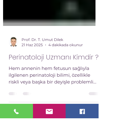
Prof. Dr. T. Umut Dilek
21 Haz 2025
4 dakikada okunur
Perinatoloji Uzmanı Kimdir ?
Hem annenin hem fetusun sağlıyla
ilgilenen perinatoloji bilimi, özellikle
riskli veya başka bir deyişle problemli
gebeliklerde, erken teşhis ve tedavide
önemli rol oynar. Sadece hamilelik
döneminde değil, gebeliğin
düşünüldüğü ilk safhalarda da bazen