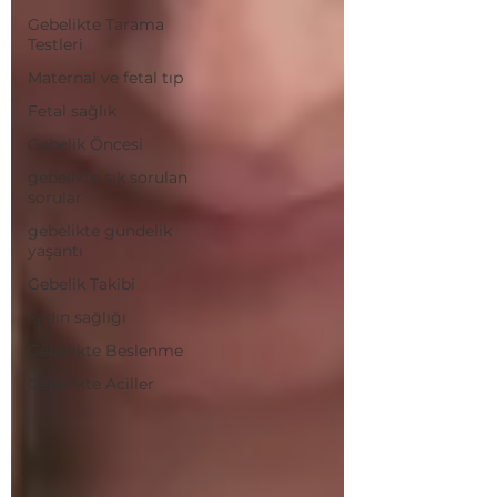
Gebelikte Tarama
Testleri
Maternal ve fetal tıp
Fetal sağlık
Gebelik Öncesi
gebelikte sık sorulan
sorular
gebelikte gündelik
yaşantı
Gebelik Takibi
kadın sağlığı
Gebelikte Beslenme
Gebelikte Aciller